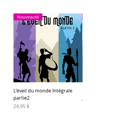
Nouveauté
Nouveauté
L'éveil du monde Intégrale
Entre les mondes (Tome
partie2
Joëlle Morissette
Prix
Prix
24,95 $
12,00 $