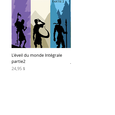
ISBN : 978-2-925265-05-4
L'éveil du monde Intégrale
Entre les mondes (Tome
partie2
Joëlle Morissette
Prix
Prix
24,95 $
12,00 $