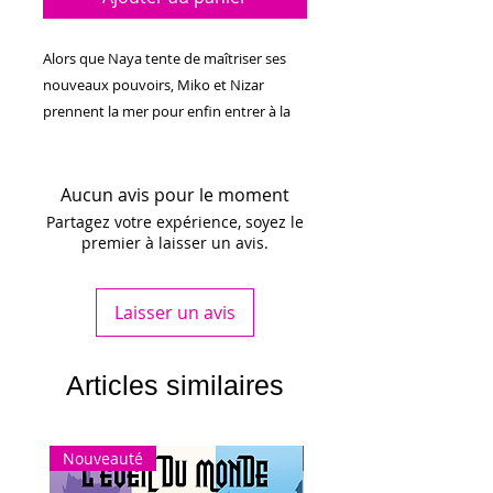
Alors que Naya tente de maîtriser ses
nouveaux pouvoirs, Miko et Nizar
prennent la mer pour enfin entrer à la
maison. Cette escapade qui aurait dû
être simple tourne vite au cauchemar,
puisqu’ils se retrouvent en Théod,
Aucun avis pour le moment
coincés dans une ville en dehors du
Partagez votre expérience, soyez le
premier à laisser un avis.
temps… Au cœur d’une intrigue qui
implique une artiste talentueuse, un
chevalier obsédé par la liberté, des
Laisser un avis
insectes géants, des villageois idéalistes
et une envoyée de la Nature prête à
tout pour les éradiquer, pourra-t-il
Articles similaires
ramener l’équilibre et sauver les
habitants ?
Nouveauté
Nouveauté
244 pages