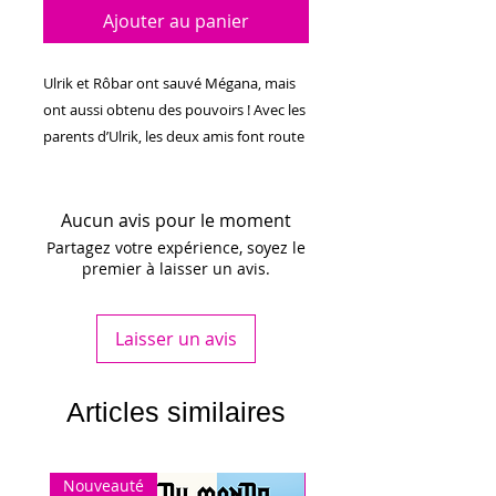
Ajouter au panier
Ulrik et Rôbar ont sauvé Mégana, mais
ont aussi obtenu des pouvoirs ! Avec les
parents d’Ulrik, les deux amis font route
vers Varvàl pour rejoindre la Ligue-Claire
et commencer leur apprentissage
magique. Cependant, le danger rôde
Aucun avis pour le moment
dans la formidable cité des montagnes
Partagez votre expérience, soyez le
premier à laisser un avis.
et un sinistre sorcier à dos de dragon
menace l’ordre du monde. À nouveau
isolés, les deux adolescents devront
Laisser un avis
affronter l’Obscurité et pénétrer dans
les bois Interdits, la mystérieuse forêt
des dryades…
Articles similaires
194 pages
Catégorie : 9 +
Nouveauté
Nouveauté