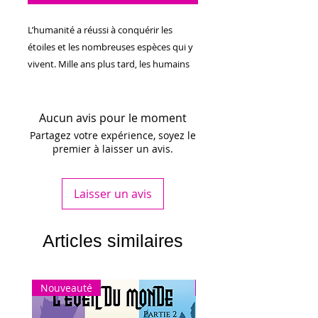
L’humanité a réussi à conquérir les
étoiles et les nombreuses espèces qui y
vivent. Mille ans plus tard, les humains
ne sont qu’un souvenir distant,
exterminé, maudit. Cependant, des
rumeurs naissent. Des craintes
Aucun avis pour le moment
renaissent. Agathe, enfant paria et
Partagez votre expérience, soyez le
premier à laisser un avis.
dernière de son espèce, porte sur elle les
péchés de tout un peuple et entame
son odyssée dans une galaxie qui ne
Laisser un avis
veut pas d’elle.
​Sur Ténébros, il n’y a pas d’arbre. Les
Articles similaires
champignons dominent les ossements
géants et les miroirs d’ambre. Sur
Ténébros, trois sœurs sont prêtes à tout
Nouveauté
Nouveauté
pour protéger leur petit trésor adoptif.